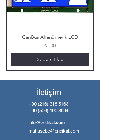
CanBus Alfanümerik LCD
Fiyat
₺0,00
Sepete Ekle
İletişim
+90 (216) 318 5163
+90 (506) 190 3094
info@endikal.com
muhasebe@endikal.com