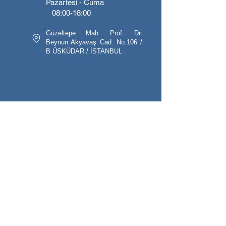
Pazartesi - Cuma
08:00-18:00
Güzeltepe Mah. Prof. Dr.
Beynun Akyavaş Cad. No:106 /
B ÜSKÜDAR / İSTANBUL
Endikal Elektronik Ltd. Şti. geniş ürün
yelpazesi ve yerli üretimden aldığı güçle