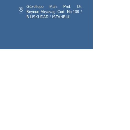
Güzeltepe Mah. Prof. Dr.
Beynun Akyavaş Cad. No:106 /
B ÜSKÜDAR / İSTANBUL
Endikal Elektronik Ltd. Şti. geniş ürün
yelpazesi ve yerli üretimden aldığı güçle
yüksek kalite-uygun fiyat politikası