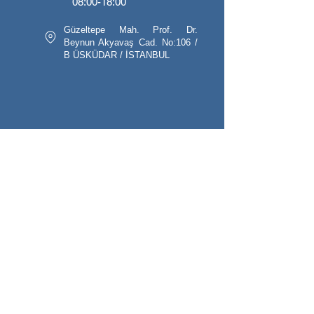
08:00-18:00
Güzeltepe Mah. Prof. Dr.
Beynun Akyavaş Cad. No:106 /
B ÜSKÜDAR / İSTANBUL
Endikal Electronics Ltd. Co. has been
operating since 1991 by observing a high
quality-reasonable price policy with its