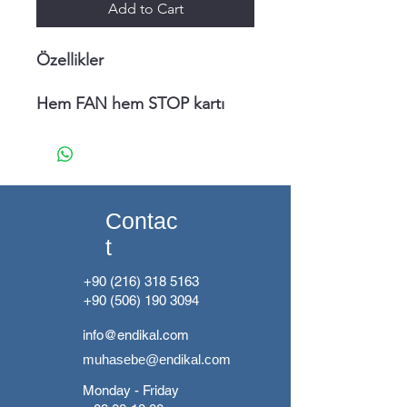
Add to Cart
Özellikler
Hem FAN hem STOP kartı
olarak kullanım imkanı
24V DC Çalışma Gerilimi
220V Fan Açma Kapama
5 Dakika içinde otomatik
kesme
Contac
Butona basıldığında Açma -
t
Kapama
Buton Led Çıkışı
+90 (216) 318 5163
Koruyucu Plastik Muhafaza
+90 (506) 190 3094
info@endikal.com
muhasebe@endikal.com
Monday - Friday