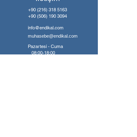
+90 (216) 318 5163
+90 (506) 190 3094
info@endikal.com
muhasebe@endikal.com
Pazartesi - Cuma
08:00-18:00
Güzeltepe Mah. Prof. Dr.
Beynun Akyavaş Cad. No:106 /
B ÜSKÜDAR / İSTANBUL