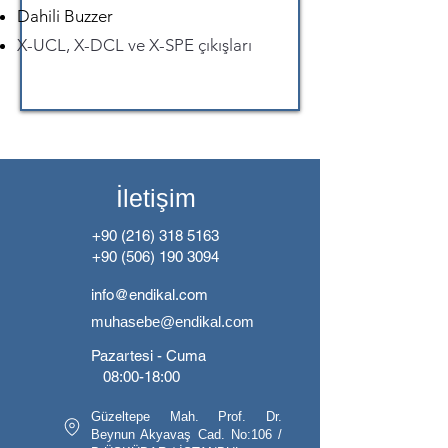
Dahili Buzzer
X-UCL, X-DCL ve X-SPE çıkışları
İletişim
+90 (216) 318 5163
+90 (506) 190 3094
info@endikal.com
muhasebe@endikal.com
Pazartesi - Cuma
08:00-18:00
Güzeltepe Mah. Prof. Dr.
Beynun Akyavaş Cad. No:106 /