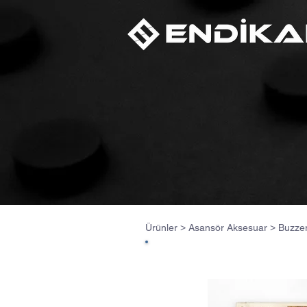
Ürünler
>
Asansör Aksesuar
>
Buzze