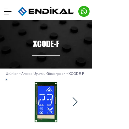
XCODE-F
Ürünler
>
Arcode Uyumlu Göstergeler
>
XCODE-F