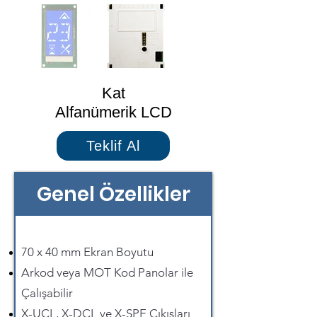
Kat
Alfanümerik LCD
Teklif Al
Genel Özellikler
70 x 40 mm Ekran Boyutu
Arkod veya MOT Kod Panolar ile
Çalışabilir
X-UCL, X-DCL ve X-SPE Çıkışları